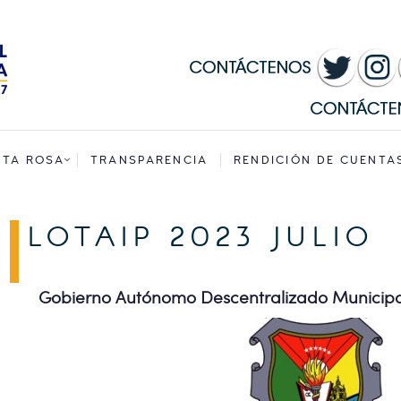
INICIO
MUNICIPALIDAD
SANTA ROSA
TRANSPARENCIA
NTA ROSA
TRANSPARENCIA
RENDICIÓN DE CUENTA
RENDICIÓN DE
LOTAIP 2023 JULIO
CUENTAS
SERVICIOS
Gobierno Autónomo Descentralizado Municipa
CONVOCATORIAS