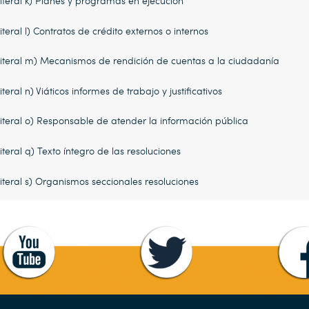
literal k) Planes y programas en ejecución
literal l) Contratos de crédito externos o internos
literal m) Mecanismos de rendición de cuentas a la ciudadanía
literal n) Viáticos informes de trabajo y justificativos
literal o) Responsable de atender la información pública
literal q) Texto íntegro de las resoluciones
literal s) Organismos seccionales resoluciones