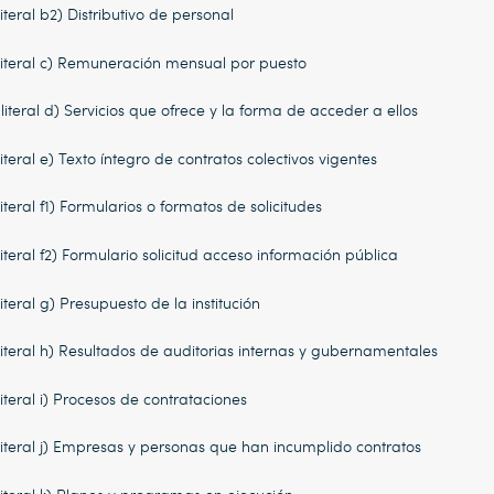
literal b2) Distributivo de personal
literal c) Remuneración mensual por puesto
literal d) Servicios que ofrece y la forma de acceder a ellos
literal e) Texto íntegro de contratos colectivos vigentes
literal f1) Formularios o formatos de solicitudes
literal f2) Formulario solicitud acceso información pública
literal g) Presupuesto de la institución
literal h) Resultados de auditorias internas y gubernamentales
literal i) Procesos de contrataciones
literal j) Empresas y personas que han incumplido contratos