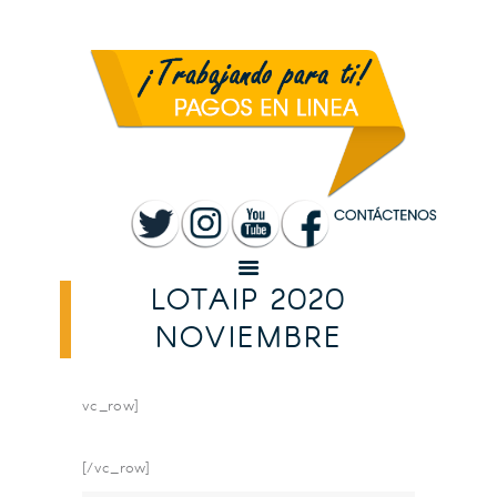
INICIO
MUNICIPALIDAD
SANTA ROSA
TRANSPARENCIA
RENDICIÓN DE
CUENTAS
SERVICIOS
CONVOCATORIAS
LOTAIP 2020
NOVIEMBRE
vc_row]
[/vc_row]