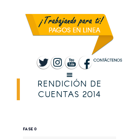
INICIO
MUNICIPALIDAD
SANTA ROSA
TRANSPARENCIA
RENDICIÓN DE
CUENTAS
SERVICIOS
CONVOCATORIAS
RENDICIÓN DE
CUENTAS 2014
FASE 0