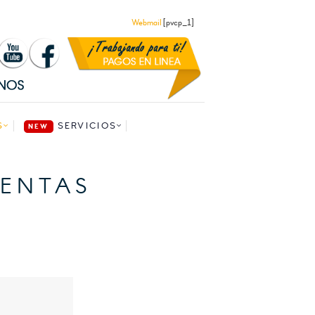
Webmail
[pvcp_1]
S
SERVICIOS
UENTAS