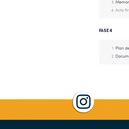
Memori
Acta f
FASE 4
Plan d
Documen