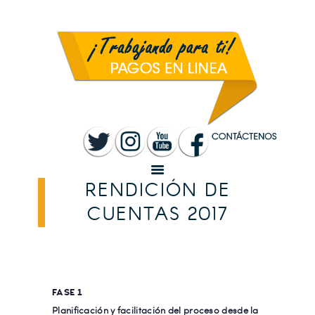
INICIO
MUNICIPALIDAD
SANTA ROSA
TRANSPARENCIA
RENDICIÓN DE
CUENTAS
SERVICIOS
CONVOCATORIAS
RENDICIÓN DE
CUENTAS 2017
FASE 1
Planificación y facilitación del proceso desde la