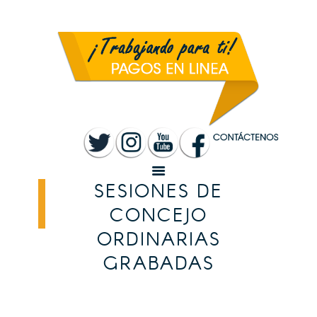
INICIO
MUNICIPALIDAD
SANTA ROSA
TRANSPARENCIA
RENDICIÓN DE
CUENTAS
SERVICIOS
CONVOCATORIAS
SESIONES DE
CONCEJO
ORDINARIAS
GRABADAS