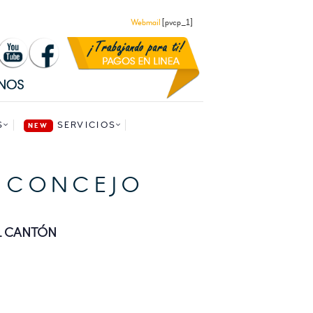
Webmail
[pvcp_1]
S
SERVICIOS
E CONCEJO
L CANTÓN