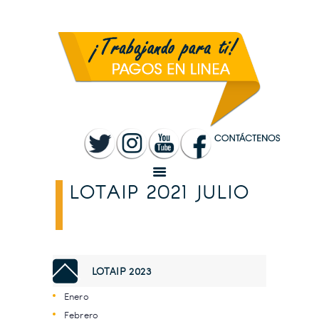
INICIO
MUNICIPALIDAD
SANTA ROSA
TRANSPARENCIA
RENDICIÓN DE
CUENTAS
SERVICIOS
CONVOCATORIAS
LOTAIP 2021 JULIO
LOTAIP 2023
Enero
Febrero