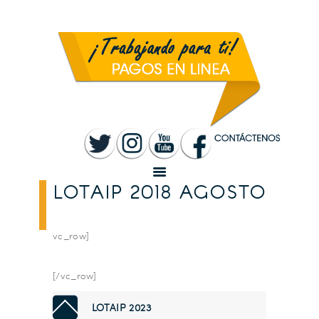
INICIO
MUNICIPALIDAD
SANTA ROSA
TRANSPARENCIA
RENDICIÓN DE
CUENTAS
SERVICIOS
CONVOCATORIAS
LOTAIP 2018 AGOSTO
vc_row]
[/vc_row]
LOTAIP 2023