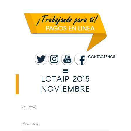
INICIO
MUNICIPALIDAD
SANTA ROSA
TRANSPARENCIA
RENDICIÓN DE
CUENTAS
SERVICIOS
CONVOCATORIAS
LOTAIP 2015
NOVIEMBRE
vc_row]
[/vc_row]