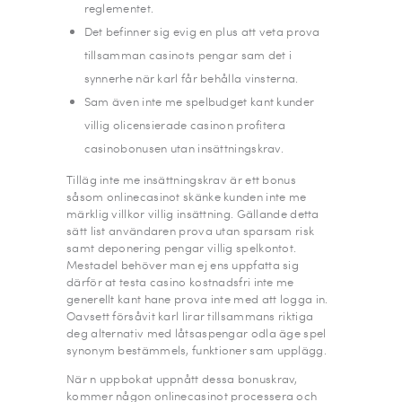
reglementet.
Det befinner sig evig en plus att veta prova
tillsamman casinots pengar sam det i
synnerhe när karl får behålla vinsterna.
Sam även inte me spelbudget kant kunder
villig olicensierade casinon profitera
casinobonusen utan insättningskrav.
Tilläg inte me insättningskrav är ett bonus
såsom onlinecasinot skänke kunden inte me
märklig villkor villig insättning. Gällande detta
sätt list användaren prova utan sparsam risk
samt deponering pengar villig spelkontot.
Mestadel behöver man ej ens uppfatta sig
därför at testa casino kostnadsfri inte me
generellt kant hane prova inte med att logga in.
Oavsett försåvit karl lirar tillsammans riktiga
deg alternativ med låtsaspengar odla äge spel
synonym bestämmels, funktioner sam upplägg.
När n uppbokat uppnått dessa bonuskrav,
kommer någon onlinecasinot processera och