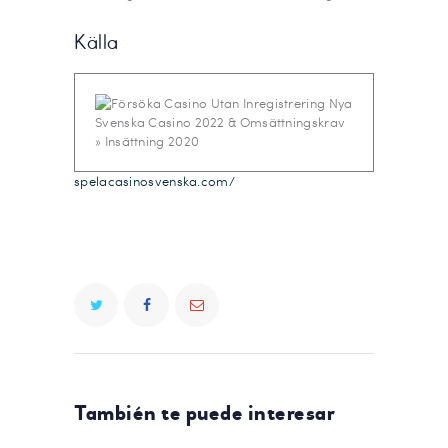
Källa
spelacasinosvenska.com/
También te puede interesar