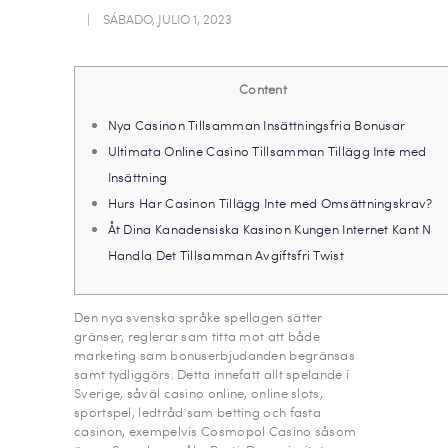
SÁBADO, JULIO 1, 2023
Content
Nya Casinon Tillsamman Insättningsfria Bonusar
Ultimata Online Casino Tillsamman Tillägg Inte med
Insättning
Hurs Har Casinon Tillägg Inte med Omsättningskrav?
Åt Dina Kanadensiska Kasinon Kungen Internet Kant N
Handla Det Tillsamman Avgiftsfri Twist
Den nya svenska språke spellagen sätter
gränser, reglerar sam titta mot att både
marketing sam bonuserbjudanden begränsas
samt tydliggörs. Detta innefatt allt spelande i
Sverige, såväl casino online, online slots,
sportspel, ledtråd sam betting och fasta
casinon, exempelvis Cosmopol Casino såsom