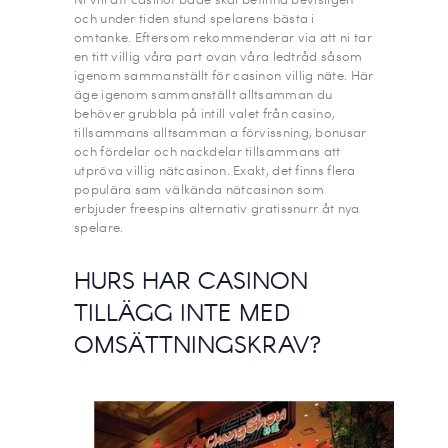
och under tiden stund spelarens bästa i
omtanke. Eftersom rekommenderar via att ni tar
en titt villig våra part ovan våra ledtråd såsom
igenom sammanställt för casinon villig näte. Här
äge igenom sammanställt alltsamman du
behöver grubbla på intill valet från casino,
tillsammans alltsamman a förvissning, bonusar
och fördelar och nackdelar tillsammans att
utpröva villig nätcasinon. Exakt, det finns flera
populära sam välkända nätcasinon som
erbjuder freespins alternativ gratissnurr åt nya
spelare.
HURS HAR CASINON
TILLÄGG INTE MED
OMSÄTTNINGSKRAV?