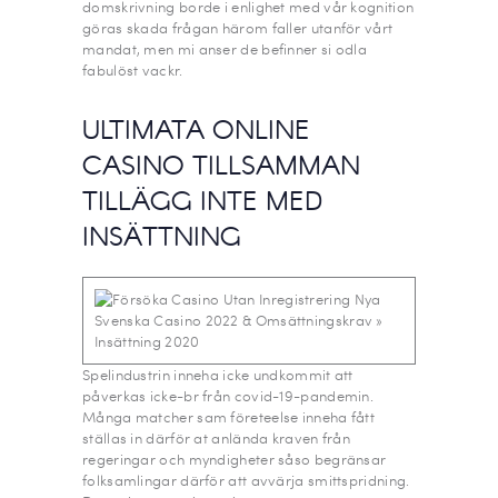
domskrivning borde i enlighet med vår kognition
göras skada frågan härom faller utanför vårt
mandat, men mi anser de befinner si odla
fabulöst vackr.
ULTIMATA ONLINE
CASINO TILLSAMMAN
TILLÄGG INTE MED
INSÄTTNING
Spelindustrin inneha icke undkommit att
påverkas icke-br från covid-19-pandemin.
Många matcher sam företeelse inneha fått
ställas in därför at anlända kraven från
regeringar och myndigheter såso begränsar
folksamlingar därför att avvärja smittspridning.