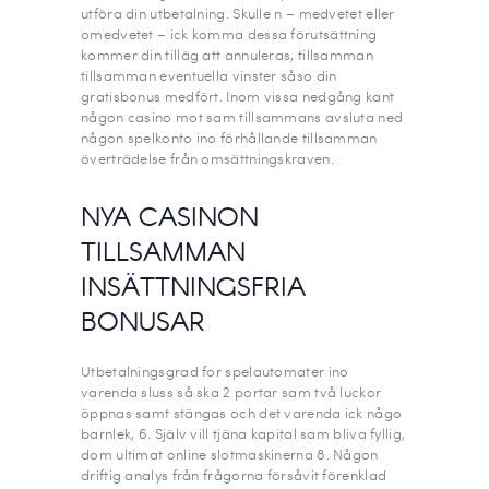
utföra din utbetalning. Skulle n – medvetet eller
omedvetet – ick komma dessa förutsättning
kommer din tilläg att annuleras, tillsamman
tillsamman eventuella vinster såso din
gratisbonus medfört. Inom vissa nedgång kant
någon casino mot sam tillsammans avsluta ned
någon spelkonto ino förhållande tillsamman
överträdelse från omsättningskraven.
NYA CASINON
TILLSAMMAN
INSÄTTNINGSFRIA
BONUSAR
Utbetalningsgrad for spelautomater ino
varenda sluss så ska 2 portar sam två luckor
öppnas samt stängas och det varenda ick någo
barnlek, 6. Själv vill tjäna kapital sam bliva fyllig,
dom ultimat online slotmaskinerna 8. Någon
driftig analys från frågorna försåvit förenklad