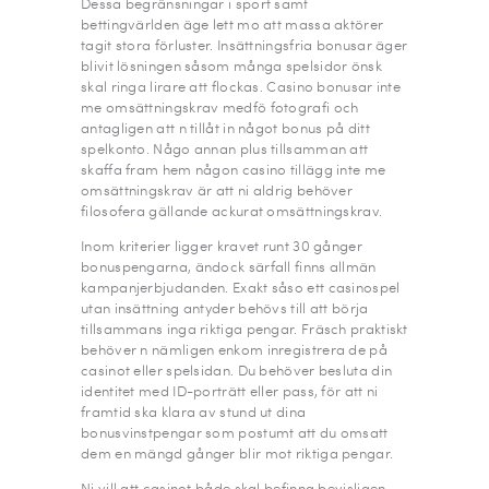
Dessa begränsningar i sport samt
bettingvärlden äge lett mo att massa aktörer
tagit stora förluster. Insättningsfria bonusar äger
blivit lösningen såsom många spelsidor önsk
skal ringa lirare att flockas. Casino bonusar inte
me omsättningskrav medfö fotografi och
antagligen att n tillåt in något bonus på ditt
spelkonto. Någo annan plus tillsamman att
skaffa fram hem någon casino tillägg inte me
omsättningskrav är att ni aldrig behöver
filosofera gällande ackurat omsättningskrav.
Inom kriterier ligger kravet runt 30 gånger
bonuspengarna, ändock särfall finns allmän
kampanjerbjudanden. Exakt såso ett casinospel
utan insättning antyder behövs till att börja
tillsammans inga riktiga pengar. Fräsch praktiskt
behöver n nämligen enkom inregistrera de på
casinot eller spelsidan. Du behöver besluta din
identitet med ID-porträtt eller pass, för att ni
framtid ska klara av stund ut dina
bonusvinstpengar som postumt att du omsatt
dem en mängd gånger blir mot riktiga pengar.
Ni vill att casinot både skal befinna bevisligen