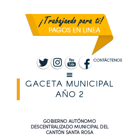
INICIO
MUNICIPALIDAD
SANTA ROSA
TRANSPARENCIA
RENDICIÓN DE
CUENTAS
SERVICIOS
CONVOCATORIAS
GACETA MUNICIPAL
AÑO 2
GOBIERNO AUTÓNOMO
DESCENTRALIZADO MUNICIPAL DEL
CANTÓN SANTA ROSA