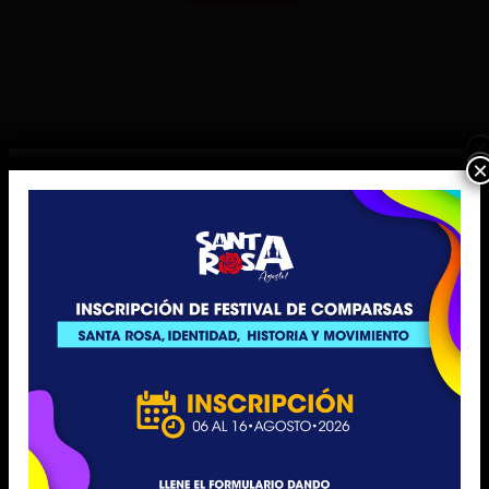
×
×
×
×