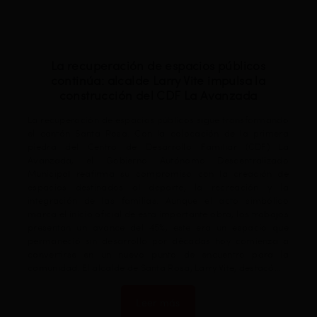
La recuperación de espacios públicos
continúa: alcalde Larry Vite impulsa la
construcción del CDF La Avanzada
r
La recuperación de espacios públicos sigue transformando
el cantón Santa Rosa. Con la colocación de la primera
piedra del Centro de Desarrollo Familiar (CDF) La
El
Avanzada, el Gobierno Autónomo Descentralizado
en
Municipal reafirma su compromiso con la creación de
de
espacios destinados al deporte, la recreación y la
Ar
integración de las familias. Aunque el acto simbólico
De
marca el inicio oficial de esta importante obra, los trabajos
(I
presentan un avance del 45%, este era un espacio que
au
permaneció sin desarrollo por décadas hoy comienza a
la
convertirse en un nuevo punto de encuentro para la
Ga
comunidad. El alcalde de Santa Rosa, Larry Vite, destacó…
re
e
ad
Leer más
“M