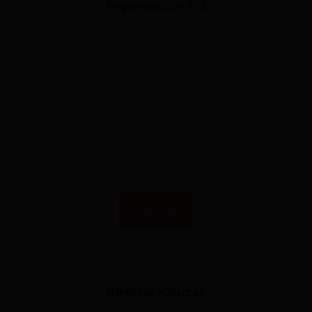
Regeneración Vial
Como parte del Plan de Regeneración Vial, el personal de
Obras Públicas inició la intervención de aproximadamente
8 kilómetros de vías en el cantón Santa Rosa. Los trabajos
comenzaron en la calle Vacas Galindo, donde se asfaltan
más de 400 metros lineales. Posteriormente, las labores
continuarán en diferentes sectores del cantón, entre ellos:
Barrio Central, Quito, 24 de Mayo, Atahualpa, Las
La
Palmeras, Lotz, Quitumbe, Teodoro Vite, barrio Miguel
pa
Cocha Álvarez, Ernesto Nieto, parroquia Nuevo Santa Rosa,
de
barrio Centenario, Abdón Calderón, Galápagos y otros
Sa
sectores donde ya se realizó el respectivo mejoramiento
tr
vial. Para la ejecución de estos trabajos se realizó…
20
ex
an
Leer más
ut
qu
po
1
2
3
4
5