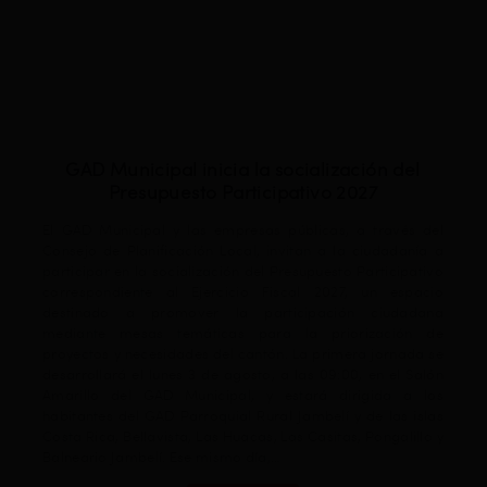
GAD Municipal inicia la socialización del
Presupuesto Participativo 2027
C
El GAD Municipal y las empresas públicas, a través del
Consejo de Planificación Local, invitan a la ciudadanía a
participar en la socialización del Presupuesto Participativo
Un
correspondiente al Ejercicio Fiscal 2027, un espacio
la
destinado a promover la participación ciudadana
La
mediante mesas temáticas para la priorización de
r
proyectos y necesidades del cantón. La primera jornada se
tr
desarrollará el lunes 3 de agosto, a las 09:00, en el Salón
La
Amarillo del GAD Municipal, y estará dirigida a los
Ce
habitantes del GAD Parroquial Rural Jambelí y de las islas
Qu
Costa Rica, Bellavista, Las Huacas, Las Casitas, Pongalillo y
mo
Balneario Jambelí. Ese mismo día,…
in
al